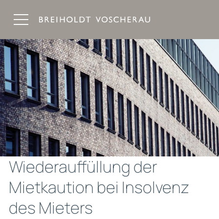
Breiholdt Voscherau Immobilienanwälte
Wiederauffüllung der
Mietkaution bei Insolvenz
des Mieters