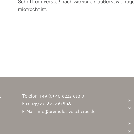
Schriftformverstoß nach wie vor ein äußerst wicht
mietrecht ist.
wälte
e
Telefon:
+49 (0) 40 8222 618 0
Fax: +49 40 8222 618 18
E-Mail:
info@breiholdt-voscherau.de
9