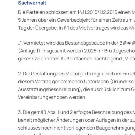
Sachverhalt
Die Parteien schlossen am 14.11.2015/1.12.2015 einen M
5 Jahren über ein Gewerbeobjekt für einen Zeitraum
Tag der Übergabe. In § 1 des Mietvertrages wird das M
„1. Vermietet wird das Bestandsgebäude in der
(Anlage 1). Insgesamt werden 2.025 m² Bruttogeschos
gekennzeichneten Außenflächen nachfolgend „Mietob
2. Die Gestaltung des Mietobjekts ergibt sich im Einze
diesem Vertrag genommenen Unterlagen (Grundriss
Ausstattungs­beschreibung), die ausdrücklich zum G
Vereinbarung erhoben werden.
3. Die gemäß Abs. 1 und 2 erfolgte Beschreibung des 
behalt möglicher Änderungen oder Auflagen in der z
schlusses noch nicht vorliegenden Baugenehmigun