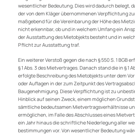
wesentlicher Bedeutung. Dies wird dadurch belegt, d
der von dem Kläger übernommenen Verpflichtung zur
maßgebend für die Vereinbarung der Höhe des Mietzi
nicht erkennbar, ob und in welchem Umfang ein Ansp
der Ausstattung des Mietobjekts besteht und in welc
Pflicht zur Ausstattung traf.
Ein weiterer Verstoß gegen die nach § 550 S. 1 BGB er
§ 1 Abs. 3 des Mietvertrages. Danach stand die in § 1 A
erfolgte Beschreibung des Mietobjekts unter dem V
oder Auflagen in der zum Zeitpunkt des Vertragsabs
Baugenehmigung. Diese Ver­pflichtung ist zu unbestim
Hinblick auf seinen Zweck, einem möglichen Grunds
sämtliche bedeutsamen Mietvertragsverhält­nisse 
ermöglichen, im Falle des Abschlusses eines Mietver
ein Jahr hinaus die schriftliche Niederlegung aller w
bestimmungen vor. Von wesentlicher Bedeutung wäre 