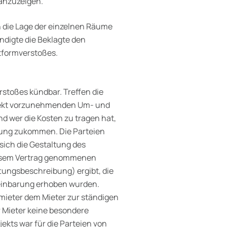
anzuzeigen.“
 die Lage der einzelnen Räume
ndigte die Beklagte den
tformverstoßes.
rstoßes kündbar. Treffen die
bjekt vorzunehmenden Um- und
 wer die Kosten zu tragen hat,
tung zukommen. Die Parteien
 sich die Gestaltung des
diesem Vertrag genommenen
ungsbe­schreibung) ergibt, die
einbarung erhoben wurden.
rmieter dem Mieter zur ständigen
r Mieter keine besondere
ekts war für die Parteien von