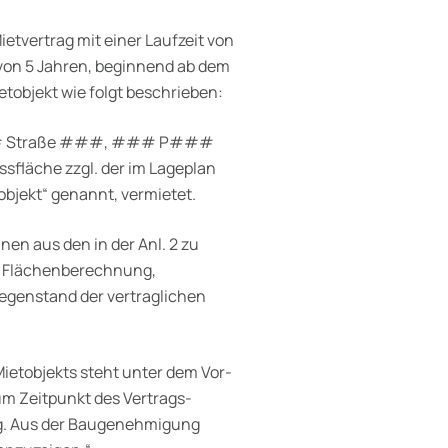
ietvertrag mit einer Laufzeit von
 von 5 Jahren, beginnend ab dem
ietobjekt wie folgt beschrieben:
 B### Straße ###, ### P###
sfläche zzgl. der im Lageplan
jekt“ genannt, vermietet.
lnen aus den in der Anl. 2 zu
, Flächenberechnung,
egenstand der vertraglichen
Mietobjekts steht unter dem Vor­
um Zeitpunkt des Vertrags­
g. Aus der Baugenehmigung