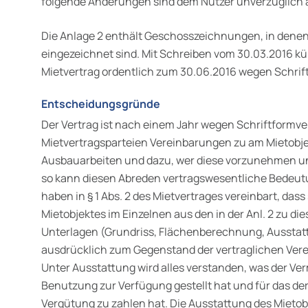
folgende Änderungen sind dem Nutzer unverzüglich 
Die Anlage 2 enthält Geschosszeichnungen, in denen
eingezeich­net sind. Mit Schreiben vom 30.03.2016 kü
Mietvertrag ordentlich zum 30.06.2016 wegen Schrif
Entscheidungsgründe
Der Vertrag ist nach einem Jahr wegen Schriftformve
Mietvertrags­parteien Vereinbarungen zu am Mieto
Ausbauarbeiten und dazu, wer diese vorzunehmen und
so kann diesen Abreden ver­tragswesentliche Bedeu
haben in § 1 Abs. 2 des Mietvertrages vereinbart, dass
Mietobjektes im Einzelnen aus den in der Anl. 2 zu 
Unterlagen (Grundriss, Flächenberechnung, Ausstatt
ausdrücklich zum Gegenstand der vertraglichen Ver
Unter Ausstattung wird alles verstanden, was der Ve
Benutzung zur Verfügung gestellt hat und für das de
Vergütung zu zahlen hat. Die Ausstattung des Mietobj