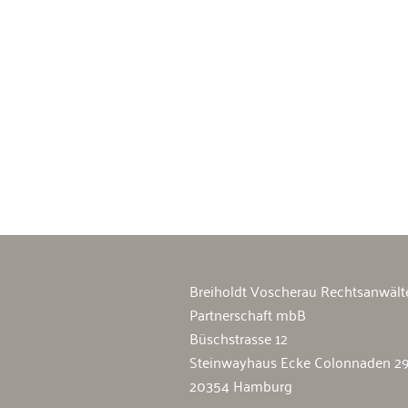
Breiholdt Voscherau Immobilienan
Breiholdt Voscherau Rechtsanwält
Partnerschaft mbB
Büschstrasse 12
Steinwayhaus Ecke Colonnaden 2
20354 Hamburg