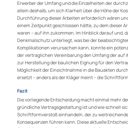
Erwerber der Umfang und die Einzelheiten der durc
allein deshalb, um sich Klarheit über die Höhe der Kos
Durchführung dieser Arbeiten erforderlich wären un
einem Zeitpunkt geschlossen hätte, zu dem dieser A
waren – auf ihn zukommen. Im Hinblick darauf und,
Denkmalschutz unterliegt, was bei der beabsichtig
Komplikationen verursachen kann, konnte ein potenzi
der vertraglichen Vereinbarung den Umfang der auf
zur Herstellung der baulichen Eignung für den Vertr
Möglichkeit der Einsichtnahme in die Bauakten durch
ersetzt – anders als der Kläger meint – die Schriftform
Fazit
Die vorliegende Entscheidung macht einmal mehr deut
gründliche Ver­tragsgestaltung ist und wie schnell si
Schriftformverstoß einhandeln, der zu weitreichend
Konsequenzen führen kann. Diese aktuelle Entscheid