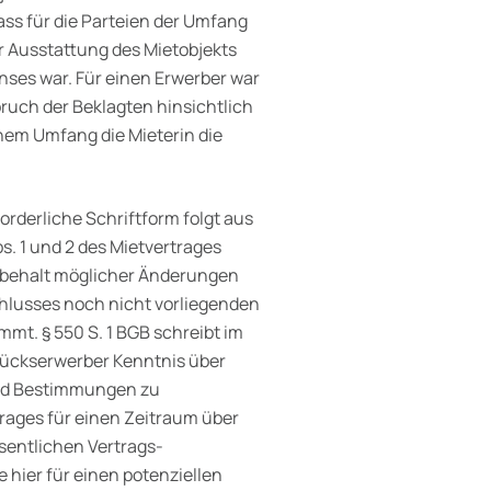
ass für die Parteien der Umfang
 Ausstattung des Mietobjekts
nses war. Für einen Erwerber war
ruch der Beklagten hinsichtlich
hem Umfang die Mieterin die
forderliche Schriftform folgt aus
bs. 1 und 2 des Mietvertrages
orbehalt möglicher Änderungen
chlusses noch nicht vorliegenden
mt. § 550 S. 1 BGB schreibt im
tückserwerber Kenntnis über
und Bestimmungen zu
trages für einen Zeitraum über
esentlichen Vertrags­
hier für einen potenziellen