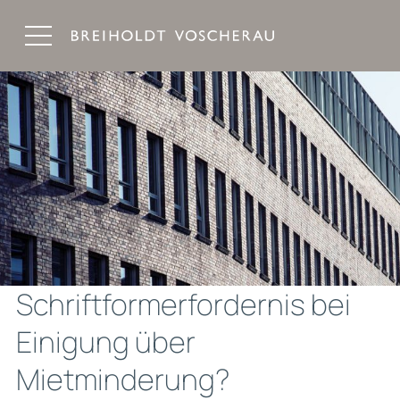
Breiholdt Voscherau Immobilienanwälte
Schriftformerfordernis bei
Einigung über
Mietminderung?