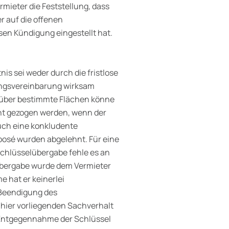
rmieter die Feststellung, dass
r auf die offenen
sen Kündigung eingestellt hat.
nis sei weder durch die fristlose
ngsvereinbarung wirksam
 über bestimmte Flächen könne
ht gezogen werden, wenn der
Auch eine konkludente
posé wurden abgelehnt. Für eine
chlüsselübergabe fehle es an
übergabe wurde dem Vermieter
 hat er keinerlei
 Beendigung des
 hier vorliegenden Sachverhalt
 Entgegennahme der Schlüssel