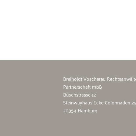
Breiholdt Voscherau Immobilienan
Breiholdt Voscherau Rechtsanwält
Partnerschaft mbB
Büschstrasse 12
Steinwayhaus Ecke Colonnaden 2
20354 Hamburg