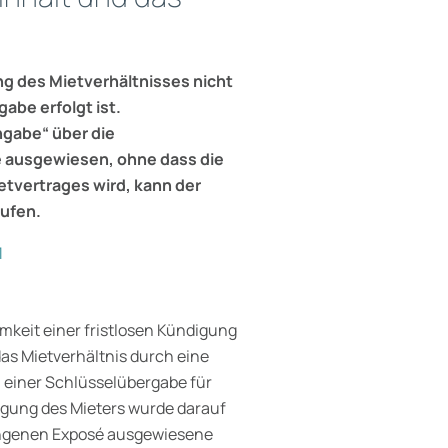
g des Mietverhältnisses nicht
abe erfolgt ist.
ngabe“ über die
e ausgewiesen, ohne dass die
tvertrages wird, kann der
rufen.
1
mkeit einer fristlosen Kündigung
das Mietverhältnis durch eine
einer Schlüsselübergabe für
digung des Mieters wurde darauf
gangenen Exposé ausgewiesene