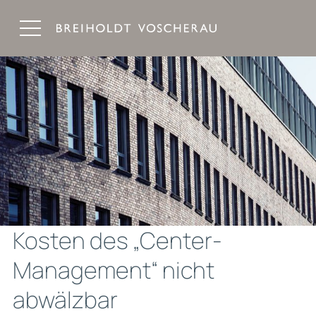
Breiholdt Voscherau Immobilienanwälte
Kosten des „Center-
Management“ nicht
abwälzbar