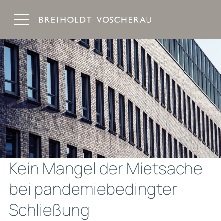
Breiholdt Voscherau Immobilienanwälte
Kein Mangel der Mietsache
bei pandemiebedingter
Schließung