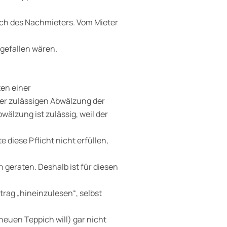
sch des Nachmieters. Vom Mieter
ngefallen wären.
ten einer
der zulässigen Abwälzung der
älzung ist zulässig, weil der
 diese Pflicht nicht erfüllen,
 geraten. Deshalb ist für diesen
rag „hineinzulesen“, selbst
 neuen Teppich will) gar nicht