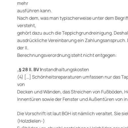
mehr
ausführen kann.
Nach dem, was man typischerweise unter dem Begrif
versteht,
gehört dazu auch die Teppichgrundreinigung. Deshal
ausdrückliche Vereinbarung ein Zahlungsanspruch. Die
der II.
Berechnungsverordnung steht nicht entgegen:
„
§ 28 II. BV I
nstandhaltungskosten
(4) […] Schönheitsreparaturen umfassen nur das Tap
von
Decken und Wänden, das Streichen von Fußböden, H
Innentüren sowie der Fenster und Außentüren von in
Die Vorschrift ist laut BGH ist nämlich veraltet. Sie s
(Holzdielen-)