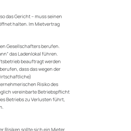
 so das Gericht – muss seinen
fnet halten. Im Mietvertrag
gen Gesellschafters berufen.
ann“ das Ladenlokal führen.
ftsbetrieb beauftragt werden
f berufen, dass das wegen der
irtschaftliche)
ternehmerischen Risiko des
aglich vereinbarte Betriebspflicht
es Betriebs zu Verlusten führt,
n.
r Risiken sollte sich ein Mieter