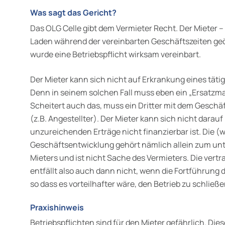
Was sagt das Gericht?
Das OLG Celle gibt dem Vermieter Recht. Der Mieter –
Laden während der vereinbarten Geschäftszeiten geöf
wurde eine Betriebspflicht wirksam vereinbart.
Der Mieter kann sich nicht auf Erkrankung eines täti
Denn in seinem solchen Fall muss eben ein „Ersatzm
Scheitert auch das, muss ein Dritter mit dem Geschä
(z.B. Angestellter). Der Mieter kann sich nicht darau
unzureichenden Erträge nicht finanzierbar ist. Die (w
Geschäftsentwicklung gehört nämlich allein zum un
Mieters und ist nicht Sache des Vermieters. Die vertr
entfällt also auch dann nicht, wenn die Fortführung d
so dass es vorteilhafter wäre, den Betrieb zu schließe
Praxishinweis
Betriebspflichten sind für den Mieter gefährlich. Diese