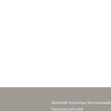
Breiholdt Voscherau Immobilienan
Breiholdt Voscherau Rechtsanwält
Partnerschaft mbB