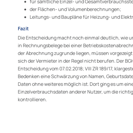
für sämtliche Einzel- und Gesamtverbrauchsste
der Flächen- und Volumenberechnungen;
Leitungs- und Baupläne für Heizung- und Elekt
Fazit
Die Entscheidung macht noch einmal deutlich, wie u
in Rechnungsbelege bei einer Betriebskostenabrechnu
der Abrech­nung zugrunde liegen, müssen vorgezeig
sich der Vermieter in der Regel nicht berufen. Der BGH
Entscheidung vom 07.02.2018; VIII ZR 189/17, klargest
Bedenken eine Schwärzung von Namen, Geburtsdate
Daten ohne weiteres möglich ist. Dort ging es um ein
Einzelverbrauchsdaten anderer Nutzer, um die rich­t
kontrollieren.