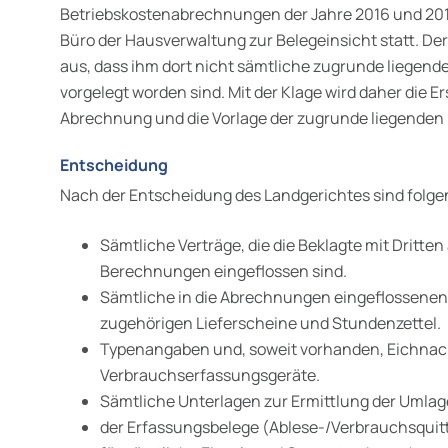
Betriebskostenabrech­nungen der Jahre 2016 und 201
Büro der Hausverwaltung zur Belegeinsicht statt. Der
aus, dass ihm dort nicht sämtliche zugrunde liegen
vorgelegt worden sind. Mit der Klage wird daher die E
Abrechnung und die Vorlage der zugrunde liegenden 
Entscheidung
Nach der Entscheidung des Landgerichtes sind folge
Sämtliche Verträge, die die Beklagte mit Dritten
Berechnungen eingeflossen sind.
Sämtliche in die Abrechnungen eingeflossenen
zuge­hörigen Lieferscheine und Stundenzettel.
Typenangaben und, soweit vorhanden, Eichnach
Verbrauchserfassungs­geräte.
Sämtliche Unterlagen zur Ermittlung der Umlage
der Erfassungsbelege (Ablese-/Verbrauchsquit