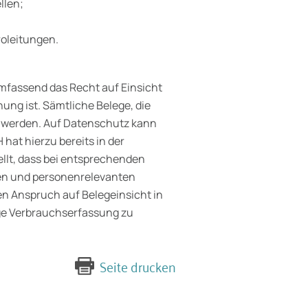
llen;
roleitungen.
mfassend das Recht auf Einsicht
ng ist. Sämtliche Belege, die
t werden. Auf Datenschutz kann
 hat hierzu bereits in der
ellt, dass bei entsprechenden
n und personenrelevanten
en Anspruch auf Belegeinsicht in
ige Verbrauchserfassung zu
Seite drucken