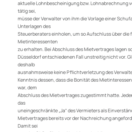
aktuelle Lohnbescheinigung bzw. Lohnabrechnung vor
tätig sei,
müsse der Verwalter von ihm die Vorlage einer Schu
Unterlagen des
Steuerberaters einholen, um so Aufschluss über die f
Mietinteressenten
zu erhalten. Bei Abschluss des Mietvertrages lagen
Düsseldorf entschiedenen Fall unstreitig nicht vor. G
deshalb
ausnahmsweise keine Pflichtverletzung des Verwalter
Kenntnis dessen, dass die Bonität des Mietinteresse
war, dem
Abschluss des Mietvertrages zugestimmt hatte. Jeden
das
uneingeschränkte „Ja“ des Vermieters als Einverstä
Mietvertrages bereits vor der Nachreichung angeford
Damit sei