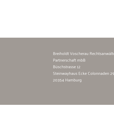
Breiholdt Voscherau Immobilienan
Breiholdt Voscherau Rechtsanwält
Partnerschaft mbB
Büschstrasse 12
Steinwayhaus Ecke Colonnaden 2
20354 Hamburg
Cookie Consent mit Real Cookie Banner