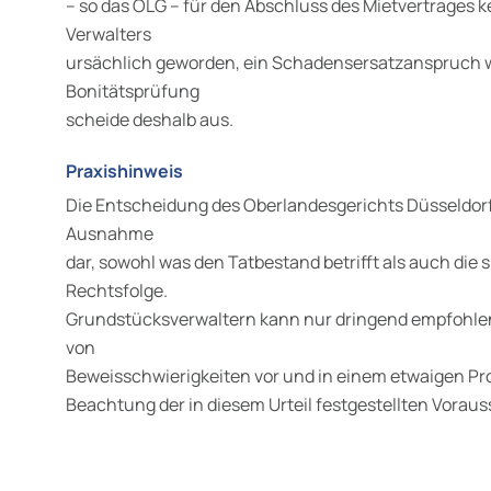
– so das OLG – für den Abschluss des Mietvertrages k
Verwalters
ursächlich geworden, ein Schadensersatzanspruch
Bonitätsprüfung
scheide deshalb aus.
Praxishinweis
Die Entscheidung des Oberlandesgerichts Düsseldorf s
Ausnahme
dar, sowohl was den Tatbestand betrifft als auch die
Rechtsfolge.
Grundstücksverwaltern kann nur dringend empfohle
von
Beweisschwierigkeiten vor und in einem etwaigen Pr
Beachtung der in diesem Urteil festgestellten Vora