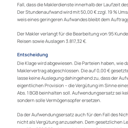
Fall, dass die Maklerdienste innerhalb der Laufzeit de
Der Stundenaufwand wird mit 50,00 € zzgl. 19 % Ums
weis eines geringeren Aufwandes bleibt dem Auftr
Der Makler verlangt für die Bearbeitung von 95 Kun
Reisen sowie Auslagen 3.817,32 €.
Entscheidung
Die Klage wird abgewiesen. Die Parteien haben, wie d
Maklervertrag abgeschlossen. Die auf 0,00 € gesetzt
lasse keine Auslegung dahingehend zu, dass der Auf
eigentlichen Provision – die Ver­gütung im Sinne ein
Abs. 1 BGB beinhalten soll. Aufwen­dungsersatz sei k
sondern solle Vermögensopfer ersetzen.
Da der Aufwendungsersatz auch für den Fall des Nichte
nicht als Vergütung anzusehen. Dem gesetzlichen Lei