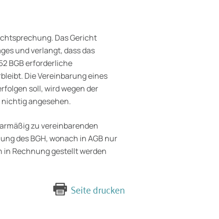
Rechtsprechung. Das Gericht
ages und verlangt, dass das
652 BGB erforderliche
rbleibt. Die Vereinbarung eines
folgen soll, wird wegen der
 nichtig an­gesehen.
ularmäßig zu vereinbarenden
hung des BGH, wonach in AGB nur
 in Rechnung gestellt werden
Seite drucken