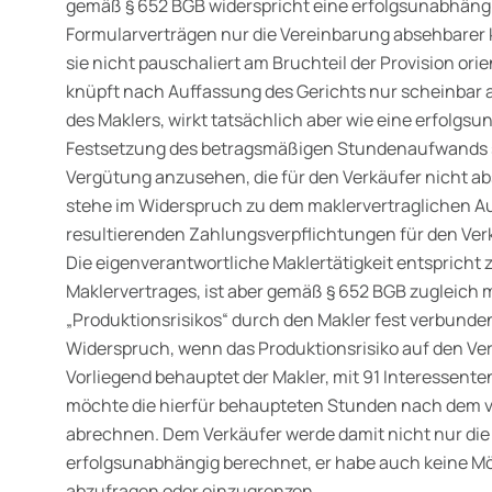
gemäß § 652 BGB widerspricht eine erfolgsunabhängige
Formularverträgen nur die Ver­einbarung absehbarer
sie nicht pauschaliert am Bruchteil der Provision orien
knüpft nach Auffassung des Gerichts nur scheinbar
des Maklers, wirkt tatsächlich aber wie eine erfolgsu
Festsetzung des betragsmäßigen Stundenaufwands s
Vergütung anzusehen, die für den Verkäufer nicht ab
stehe im Widerspruch zu dem maklervertraglichen A
resultierenden Zahlungsverpflichtungen für den Ver
Die eigenverantwort­liche Maklertätigkeit entspricht 
Maklervertrages, ist aber gemäß § 652 BGB zugleich 
„Produktionsrisikos“ durch den Makler fest verbunden.
Widerspruch, wenn das Produktionsrisiko auf den Ve
Vorliegend behauptet der Makler, mit 91 Interessent
möchte die hierfür behaupteten Stunden nach dem 
abrechnen. Dem Verkäufer werde damit nicht nur die 
erfolgsunabhängig berechnet, er habe auch keine Mö
abzufragen oder einzugrenzen.