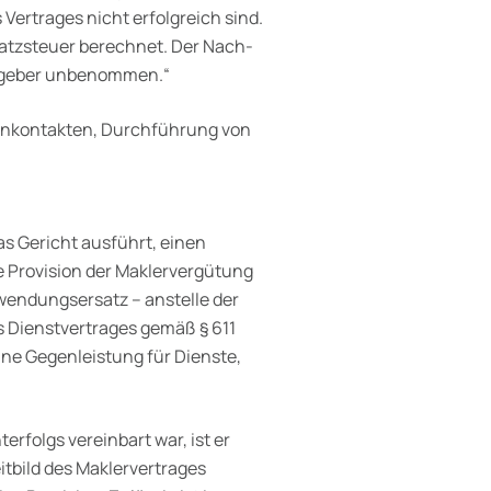
s Vertrages nicht erfolgreich sind.
atzsteuer berechnet. Der Nach­
aggeber unbenommen.“
denkontakten, Durchführung von
as Gericht ausführt, einen
e Provision der Maklervergütung
wendungsersatz – anstelle der
es Dienstvertrages gemäß § 611
eine Gegenleistung für Dienste,
rfolgs vereinbart war, ist er
tbild des Maklervertrages