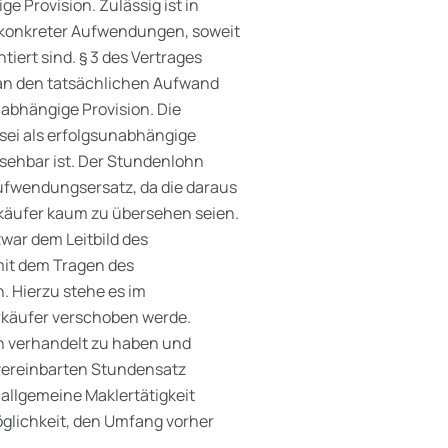
 Provision. Zulässig ist in
 konkreter Aufwendungen, soweit
tiert sind. § 3 des Vertrages
 an den tatsächlichen Aufwand
nabhängige Provision. Die
ei als erfolgsunabhängige
sehbar ist. Der Stundenlohn
ufwendungsersatz, da die daraus
käufer kaum zu übersehen seien.
zwar dem Leitbild des
mit dem Tragen des
 Hier­zu stehe es im
rkäufer verschoben werde.
en verhandelt zu haben und
vereinbarten Stundensatz
allgemeine Maklertätigkeit
glichkeit, den Umfang vorher