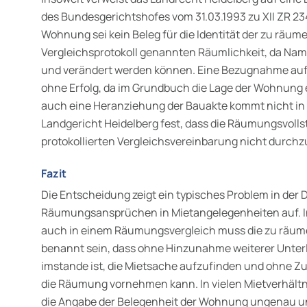
des Bundesgerichtshofes vom 31.03.1993 zu XII ZR 234
Wohnung sei kein Beleg für die Identität der zu räu
Vergleichsprotokoll genannten Räumlichkeit, da Nam
und verändert werden können. Eine Bezugnahme auf 
ohne Erfolg, da im Grundbuch die Lage der Wohnung 
auch eine Heranziehung der Bauakte kommt nicht in B
Landgericht Heidelberg fest, dass die Räumungsvol
protokollierten Vergleichsvereinbarung nicht durchzu
Fazit
Die Entscheidung zeigt ein typisches Problem in der
Räumungsansprüchen in Mietangelegenheiten auf. 
auch in einem Räumungsvergleich muss die zu räu
benannt sein, dass ohne Hinzunahme weiterer Unterl
imstande ist, die Mietsache aufzufinden und ohne Z
die Räumung vornehmen kann. In vielen Mietverhältni
die Angabe der Belegenheit der Wohnung ungenau und