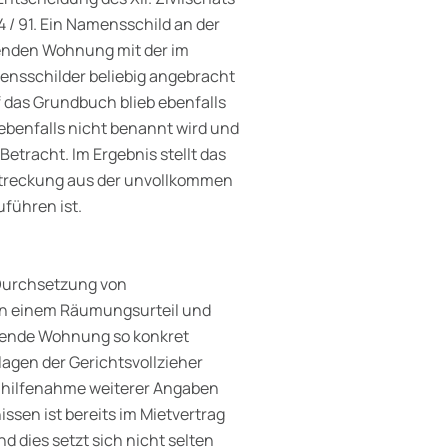
 / 91. Ein Namensschild an der
menden Wohnung mit der im
ensschilder beliebig angebracht
das Grundbuch blieb ebenfalls
ebenfalls nicht benannt wird und
etracht. Im Ergebnis stellt das
lstreckung aus der unvollkommen
führen ist.
 Durchsetzung von
In einem Räumungsurteil und
mende Wohnung so konkret
agen der Gerichtsvollzieher
uhilfe­nahme weiterer Angaben
ssen ist bereits im Mietvertrag
 dies setzt sich nicht selten