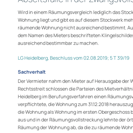
Wird in einem Räumungsvergleich lediglich das Stoc
Wohnung liegt und gibt es auf diesem Stockwerk meh
räumende Wohnung nicht ausreichend bestimmt. Auc
dem Namen des Mieters beschrifteten Klingelschild
ausreichend bestimmbar zu machen.
LG Heidelberg, Beschluss vom 02.08.2019; 5 T 39/19
Sachverhalt
Der Vermieter nahm den Mieter auf Herausgabe der
Rechtsstreit schlossen die Parteien des Mietverhält
Heidelberg im Berufungsverfahren einen Räumungsver
verpflichtete, die Wohnung zum 31.12.2018 herauszu
die Wohnung als Wohnung im ersten Obergeschoss be
aus und in der Räumungs­vollstreckung lehnte der ört
Räumung der Wohnung ab, da die zu räumende Wohnu