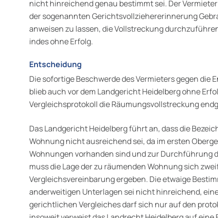
nicht hinreichend genau bestimmt sei. Der Vermiete
der sogenannten Gerichtsvollziehererinnerung Gebr
anweisen zu lassen, die Vollstreckung durchzuführen
indes ohne Erfolg.
Entscheidung
Die sofortige Beschwerde des Vermieters gegen die 
blieb auch vor dem Landgericht Heidelberg ohne Erfo
Vergleichsprotokoll die Räumungsvollstreckung endgül
Das Landgericht Heidelberg führt an, dass die Beze
Wohnung nicht ausreichend sei, da im ersten Oberg
Wohnungen vorhanden sind und zur Durchführung d
muss die Lage der zu räumenden Wohnung sich zweife
Vergleichsvereinbarung ergeben. Die etwaige Bestim
anderweitigen Unterlagen sei nicht hinreichend, ein
gerichtlichen Vergleiches darf sich nur auf den proto
insoweit verweist das Landrecht Heidelberg auf eine 