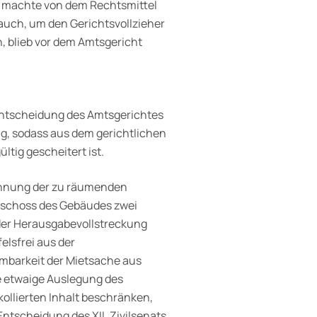
r machte von dem Rechtsmittel
auch, um den Gerichtsvollzieher
, blieb vor dem Amtsgericht
Entscheidung des Amtsgerichtes
lg, sodass aus dem gerichtlichen
tig gescheitert ist.
ichnung der zu räumenden
eschoss des Gebäudes zwei
er Herausgabevollstreckung
lsfrei aus der
mbar­keit der Mietsache aus
e etwaige Aus­legung des
kollierten Inhalt beschränken,
Entscheidung des XII. Zivilsenats